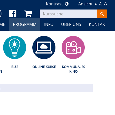
A
Kontrast
Ansicht
A
A
Kurse
suchen
ME
PROGRAMM
INFO
ÜBER UNS
KONTAKT
BU'S
ONLINE-KURSE
KOMMUNALES
SE
KINO
n