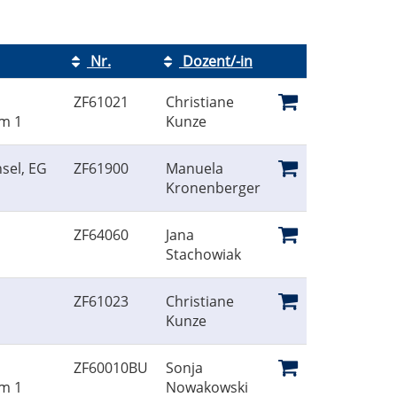
Nr.
Dozent/-in
Kursstatus
ZF61021
Christiane
m 1
Kunze
sel, EG
ZF61900
Manuela
Kronenberger
ZF64060
Jana
Stachowiak
ZF61023
Christiane
Kunze
ZF60010BU
Sonja
m 1
Nowakowski