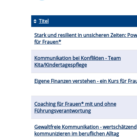
Titel
Kursübersicht.
Stark und resilient in unsicheren Zeiten: Po
Tabellenüberschriften
für Frauen*
können
sortiert
werden.
Kommunikation bei Konflikten - Team
Kita/Kindertagespflege
Eigene Finanzen verstehen - ein Kurs für Fr
Coaching für Frauen* mit und ohne
Führungsverantwortung
Gewaltfreie Kommunikation - wertschätzend
kommunizieren im beruflichen Alltag