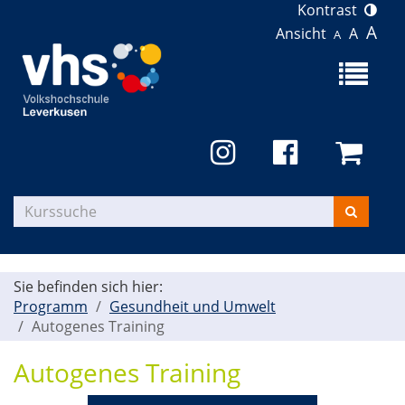
Kontrast
A
Ansicht
A
A
Menü
aufklapp
Kurse
suchen
Sie befinden sich hier:
Programm
Gesundheit und Umwelt
Autogenes Training
Autogenes Training