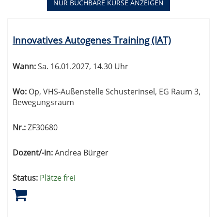
NUR BUCHBARE
KURSE ANZEIGEN
Kursübersicht.
Tabellenüberschriften
Innovatives Autogenes Training (IAT)
können
sortiert
werden.
Wann:
Sa.
16.01.2027, 14.30 Uhr
Wo:
Op, VHS-Außenstelle Schusterinsel, EG Raum 3,
Bewegungsraum
Nr.:
ZF30680
Dozent/-in:
Andrea Bürger
Status:
Plätze frei