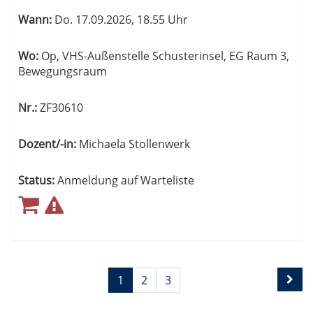
Wann:
Do.
17.09.2026, 18.55 Uhr
Wo:
Op, VHS-Außenstelle Schusterinsel, EG Raum 3,
Bewegungsraum
Nr.:
ZF30610
Dozent/-in:
Michaela Stollenwerk
Status:
Anmeldung auf Warteliste
Seite
Seiten
1
2
3
1
blättern
von