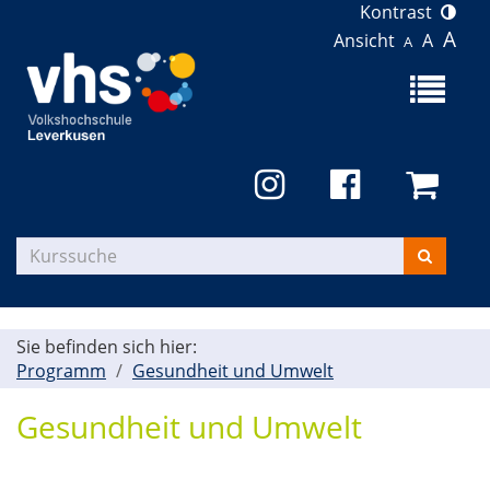
Kontrast
A
Ansicht
A
A
Menü
aufklapp
Kurse
suchen
Sie befinden sich hier:
Programm
Gesundheit und Umwelt
Gesundheit und Umwelt