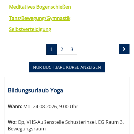
Meditatives Bogenschießen
Tanz/Bewegung/Gymnastik
Selbstverteidigung
Seite
Seiten
1
2
3
1
blättern
von
3
NUR BUCHBARE
KURSE ANZEIGEN
Kursübersicht.
Tabellenüberschriften
Bildungsurlaub Yoga
können
sortiert
werden.
Wann:
Mo.
24.08.2026, 9.00 Uhr
Wo:
Op, VHS-Außenstelle Schusterinsel, EG Raum 3,
Bewegungsraum