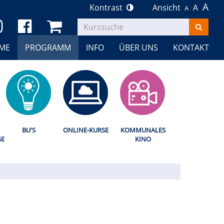
A
Kontrast
Ansicht
A
A
Kurse
suchen
ME
PROGRAMM
INFO
ÜBER UNS
KONTAKT
BU'S
ONLINE-KURSE
KOMMUNALES
SE
KINO