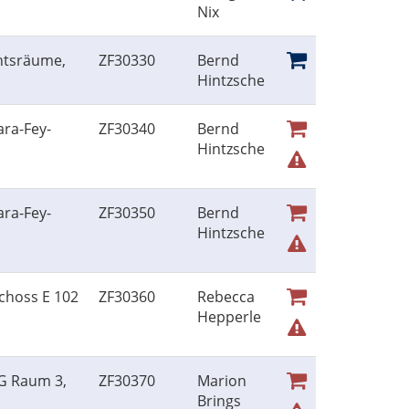
Nix
htsräume,
ZF30330
Bernd
Hintzsche
ara-Fey-
ZF30340
Bernd
Hintzsche
ara-Fey-
ZF30350
Bernd
Hintzsche
choss E 102
ZF30360
Rebecca
Hepperle
EG Raum 3,
ZF30370
Marion
Brings