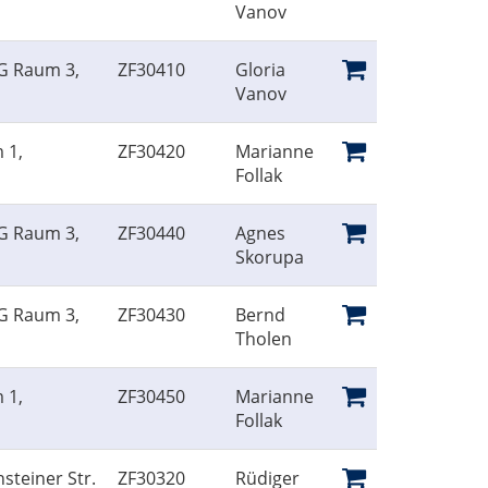
Vanov
EG Raum 3,
ZF30410
Gloria
Vanov
 1,
ZF30420
Marianne
Follak
EG Raum 3,
ZF30440
Agnes
Skorupa
EG Raum 3,
ZF30430
Bernd
Tholen
 1,
ZF30450
Marianne
Follak
steiner Str.
ZF30320
Rüdiger