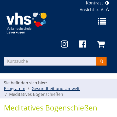
Kontrast
A
Ansicht
A
A
Menü
aufklapp
Kurse
suchen
Sie befinden sich hier:
Programm
Gesundheit und Umwelt
Meditatives Bogenschießen
Meditatives Bogenschießen