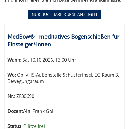
sind.Informieren Sie sich bitte bei Ihrer Krankenkasse.
NUR BUCHBARE
KURSE ANZEIGEN
Kursübersicht.
Tabellenüberschriften
MedBow® - meditatives Bogenschießen für
können
Einsteiger*innen
sortiert
werden.
Wann:
Sa.
10.10.2026, 13.00 Uhr
Wo:
Op, VHS-Außenstelle Schusterinsel, EG Raum 3,
Bewegungsraum
Nr.:
ZF30690
Dozent/-in:
Frank Goll
Status:
Plätze frei