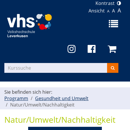
Kontrast
A
Ansicht
A
A
Menü
aufklapp
Kurse
suchen
Sie befinden sich hier:
Programm
Gesundheit und Umwelt
Natur/Umwelt/Nachhaltigkeit
Natur/Umwelt/Nachhaltigkeit