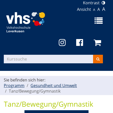
Kontrast
A
Ansicht
A
A
Menü
aufklapp
Kurse
suchen
Sie befinden sich hier:
Programm
Gesundheit und Umwelt
Tanz/Bewegung/Gymnastik
Tanz/Bewegung/Gymnastik