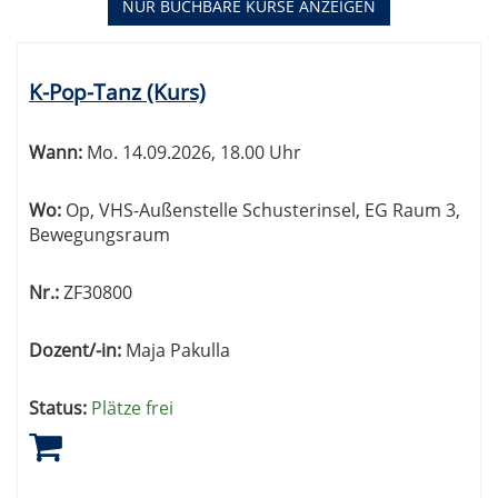
NUR BUCHBARE
KURSE ANZEIGEN
Kursübersicht.
Tabellenüberschriften
K-Pop-Tanz (Kurs)
können
sortiert
werden.
Wann:
Mo.
14.09.2026, 18.00 Uhr
Wo:
Op, VHS-Außenstelle Schusterinsel, EG Raum 3,
Bewegungsraum
Nr.:
ZF30800
Dozent/-in:
Maja Pakulla
Status:
Plätze frei