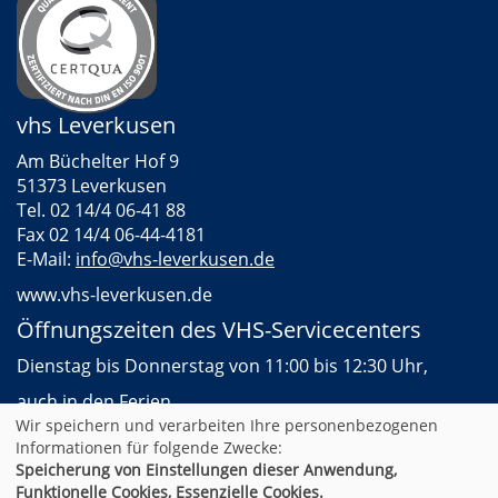
vhs Leverkusen
Am Büchelter Hof 9
51373 Leverkusen
Tel. 02 14/4 06-41 88
Fax 02 14/4 06-44-4181
E-Mail:
info@vhs-leverkusen.de
www.vhs-leverkusen.de
Öffnungszeiten des VHS-Servicecenters
Dienstag bis Donnerstag von 11:00 bis 12:30 Uhr,
auch in den Ferien
Wir speichern und verarbeiten Ihre personenbezogenen
Informationen für folgende Zwecke:
Speicherung von Einstellungen dieser Anwendung,
AGB
Impressum
Datenschutz
Widerruf
Funktionelle Cookies, Essenzielle Cookies.