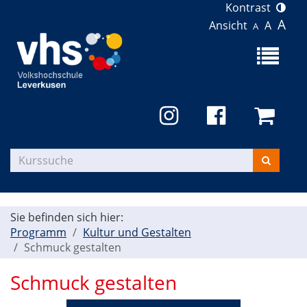
Kontrast
A
Ansicht
A
A
Menü
aufklapp
Kurse
suchen
Sie befinden sich hier:
Programm
Kultur und Gestalten
Schmuck gestalten
Schmuck gestalten