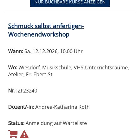
NUR BUCHBARE
KURSE ANZEIGEN
Kursübersicht.
Tabellenüberschriften
Schmuck selbst anfertigen-
können
Wochenendworkshop
sortiert
werden.
Wann:
Sa.
12.12.2026, 10.00 Uhr
Wo:
Wiesdorf, Musikschule, VHS-Unterrichtsräume,
Atelier, Fr.-Ebert-St
Nr.:
ZF23240
Dozent/-in:
Andrea-Katharina Roth
Status:
Anmeldung auf Warteliste