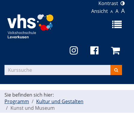
Kontrast
A
Ansicht
A
A
Menü
aufklapp
Kurse
suchen
Sie befinden sich hier:
Programm
Kultur und Gestalten
Kunst und Museum