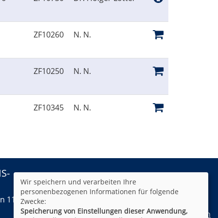
ZF10260
N. N.
ZF10250
N. N.
ZF10345
N. N.
HS-
AGB
Impressum
Datenschutz
Wir speichern und verarbeiten Ihre
Widerruf
personenbezogenen Informationen für folgende
n 11:00 bis
Zwecke:
Speicherung von Einstellungen dieser Anwendung,
Cookie Einstellungen