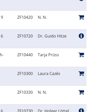
 9
ZF10420
N. N.
 6
ZF10720
Dr. Guido Hitze
h-
ZF10440
Tarja Prüss
ZF10300
Laura Cazés
ZF10330
N. N.
 6
ZF10730
Dr. Holger Löttel