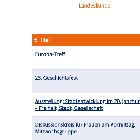
Landeskunde
Titel
Kursübersicht.
Europa-Treff
Tabellenüberschriften
können
sortiert
werden.
23. Geschichtsfest
Ausstellung: Stadtentwicklung im 20. Jahrhu
– Freiheit, Stadt, Gesellschaft
Diskussionskreis für Frauen am Vormittag,
Mittwochsgruppe