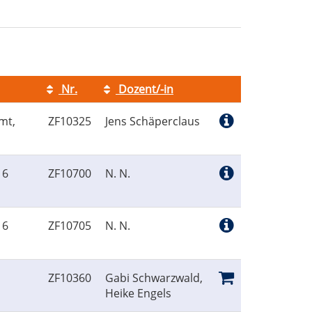
Nr.
Dozent/-in
Kursstatus
mt,
ZF10325
Jens Schäperclaus
 6
ZF10700
N. N.
 6
ZF10705
N. N.
ZF10360
Gabi Schwarzwald,
Heike Engels