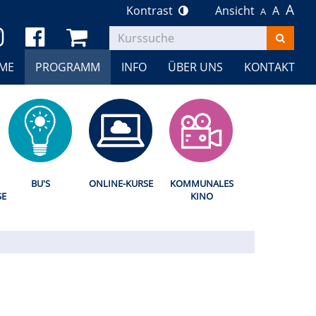
A
Kontrast
Ansicht
A
A
Kurse
suchen
ME
PROGRAMM
INFO
ÜBER UNS
KONTAKT
BU'S
ONLINE-KURSE
KOMMUNALES
SE
KINO