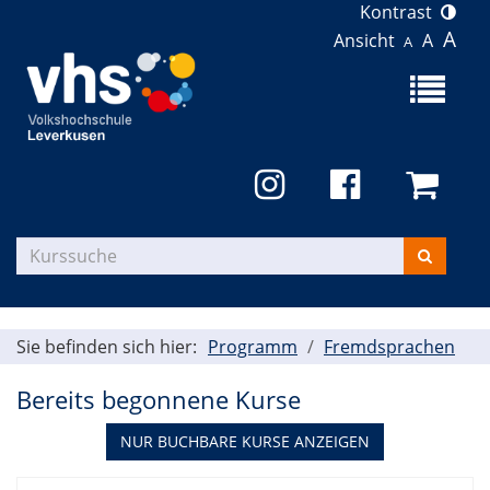
Kontrast
A
Ansicht
A
A
Menü
aufklapp
Kurse
suchen
Sie befinden sich hier:
Programm
Fremdsprachen
Bereits begonnene Kurse
NUR BUCHBARE
KURSE ANZEIGEN
Kursübersicht.