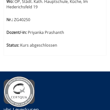
Wo:
OP, Städt. Kath. Hauptschule, Küche, Im
Hederichsfeld 19
Nr.:
ZG40250
Dozent/-in:
Priyanka Prashanth
Status:
Kurs abgeschlossen
vhs Leverkusen