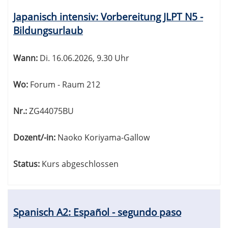
Tabellenüberschriften
Japanisch intensiv: Vorbereitung JLPT N5 -
können
Bildungsurlaub
sortiert
werden.
Wann:
Di.
16.06.2026, 9.30 Uhr
Wo:
Forum - Raum 212
Nr.:
ZG44075BU
Dozent/-in:
Naoko Koriyama-Gallow
Status:
Kurs abgeschlossen
Spanisch A2: Español - segundo paso