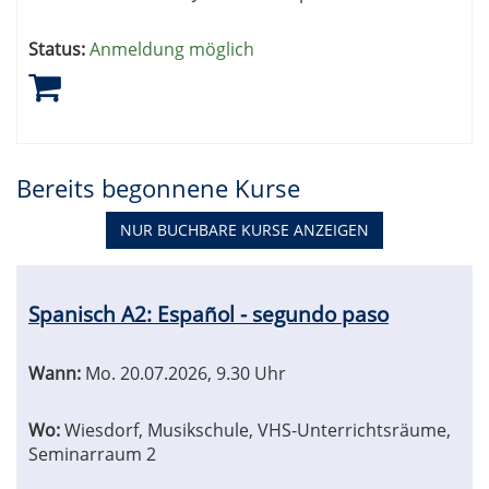
Status:
Anmeldung möglich
Bereits begonnene Kurse
NUR BUCHBARE
KURSE ANZEIGEN
Kursübersicht.
Tabellenüberschriften
Spanisch A2: Español - segundo paso
können
sortiert
werden.
Wann:
Mo.
20.07.2026, 9.30 Uhr
Wo:
Wiesdorf, Musikschule, VHS-Unterrichtsräume,
Seminarraum 2