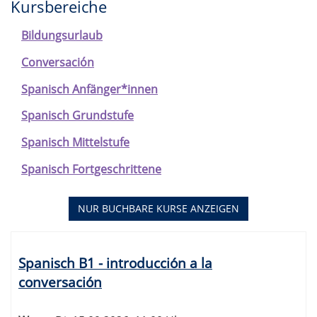
Kursbereiche
Bildungsurlaub
Conversación
Spanisch Anfänger*innen
Spanisch Grundstufe
Spanisch Mittelstufe
Spanisch Fortgeschrittene
NUR BUCHBARE
KURSE ANZEIGEN
Kursübersicht.
Tabellenüberschriften
Spanisch B1 - introducción a la
können
conversación
sortiert
werden.