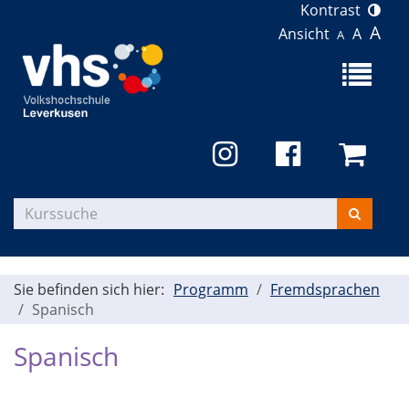
Kontrast
A
Ansicht
A
A
Menü
aufklapp
Kurse
suchen
Sie befinden sich hier:
Programm
Fremdsprachen
Spanisch
Spanisch