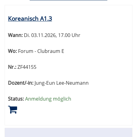
Kursübersicht.
Tabellenüberschriften
Koreanisch A1.3
können
sortiert
werden.
Wann:
Di.
03.11.2026, 17.00 Uhr
Wo:
Forum - Clubraum E
Nr.:
ZF44155
Dozent/-in:
Jung-Eun Lee-Neumann
Status:
Anmeldung möglich