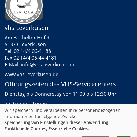
vhs Leverkusen
Am Büchelter Hof 9
51373 Leverkusen
Tel. 02 14/4 06-41 88
Fax 02 14/4 06-44-4181
E-Mail:
info@vhs-leverkusen.de
www.vhs-leverkusen.de
Öffnungszeiten des VHS-Servicecenters
Dienstag bis Donnerstag von 11:00 bis 12:30 Uhr,
auch in den Ferien
Wir speichern und verarbeiten Ihre personenbezogenen
Informationen für folgende Zwecke:
Speicherung von Einstellungen dieser Anwendung,
AGB
Impressum
Datenschutz
Widerruf
Funktionelle Cookies, Essenzielle Cookies.