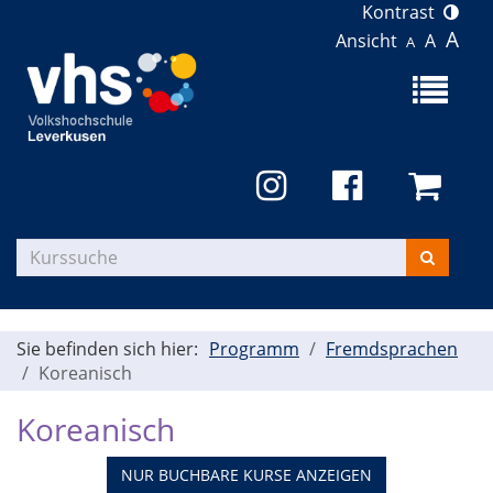
Kontrast
A
Ansicht
A
A
Menü
aufklapp
Kurse
suchen
Sie befinden sich hier:
Programm
Fremdsprachen
Koreanisch
Koreanisch
NUR BUCHBARE
KURSE ANZEIGEN