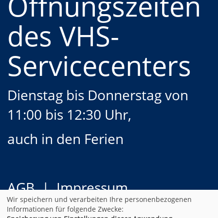
Öffnungszeiten
des VHS-
Servicecenters
Dienstag bis Donnerstag von
11:00 bis 12:30 Uhr,
auch in den Ferien
AGB
Impressum
Wir speichern und verarbeiten Ihre personenbezogenen
Datenschutz
Widerruf
Informationen für folgende Zwecke: