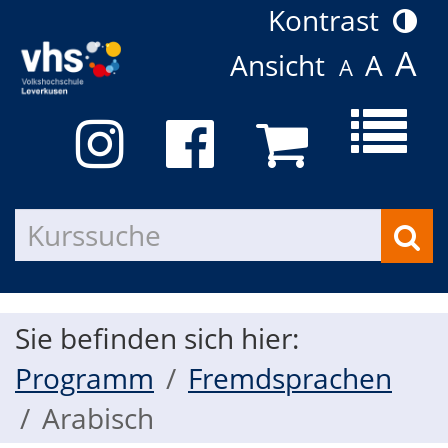
Kontrast
A
Ansicht
A
A
Menü
aufkla
Kurs
such
Sie befinden sich hier:
Programm
Fremdsprachen
Arabisch