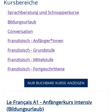
Kursbereiche
Sprachberatung und Schnupperkurse
Bildungsurlaub
Conversation
Französisch - Anfänger*innen
Französisch - Grundstufe
Französisch - Mittelstufe
Französisch - Fortgeschrittene
NUR BUCHBARE
KURSE ANZEIGEN
Kursübersicht.
Tabellenüberschriften
Le Français A1 - Anfängerkurs intensiv
können
(Bildungsurlaub)
sortiert