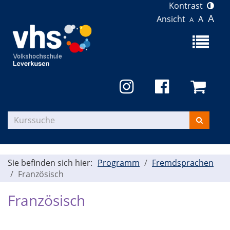
Kontrast
A
Ansicht
A
A
Menü
aufklapp
Kurse
suchen
Sie befinden sich hier:
Programm
Fremdsprachen
Französisch
Französisch