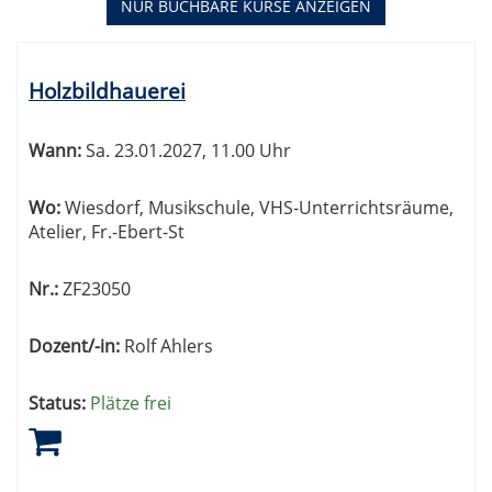
NUR BUCHBARE
KURSE ANZEIGEN
Kursübersicht.
Tabellenüberschriften
Holzbildhauerei
können
sortiert
werden.
Wann:
Sa.
23.01.2027, 11.00 Uhr
Wo:
Wiesdorf, Musikschule, VHS-Unterrichtsräume,
Atelier, Fr.-Ebert-St
Nr.:
ZF23050
Dozent/-in:
Rolf Ahlers
Status:
Plätze frei