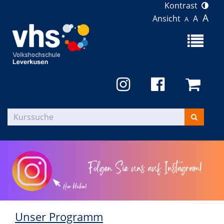
Kontrast
A
Ansicht
A
A
Menü
aufklapp
Kurse
suchen
Unser Programm