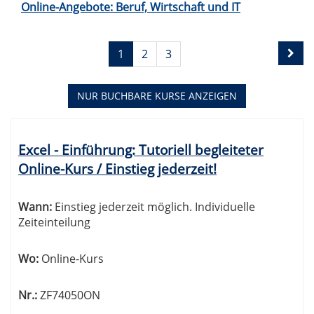
Online-Angebote: Beruf, Wirtschaft und IT
Seite
Seiten
1
2
3
1
blättern
von
3
NUR BUCHBARE
KURSE ANZEIGEN
Kursübersicht.
Tabellenüberschriften
Excel - Einführung: Tutoriell begleiteter
können
Online-Kurs / Einstieg jederzeit!
sortiert
werden.
Wann:
Einstieg jederzeit möglich. Individuelle
Zeiteinteilung
Wo:
Online-Kurs
Nr.:
ZF74050ON