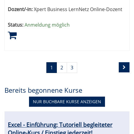
Dozent/-in:
Xpert Business LernNetz Online-Dozent
Status:
Anmeldung möglich
Seite
Seiten
1
2
3
1
blättern
von
3
Bereits begonnene Kurse
NUR BUCHBARE
KURSE ANZEIGEN
Kursübersicht.
Tabellenüberschriften
Excel - Einführung: Tutoriell begleiteter
können
Online-Kurs / Einstieg jederzeit!