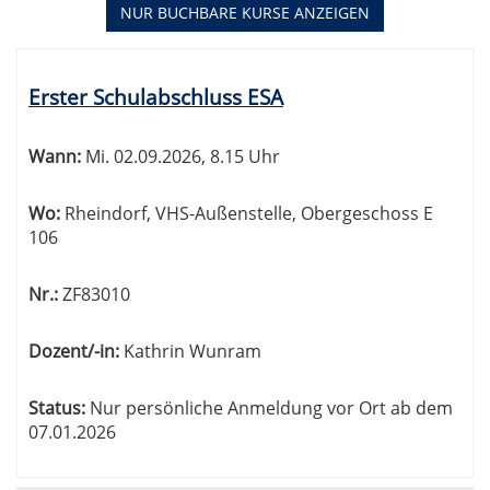
NUR BUCHBARE
KURSE ANZEIGEN
Kursübersicht.
Tabellenüberschriften
Erster Schulabschluss ESA
können
sortiert
werden.
Wann:
Mi.
02.09.2026, 8.15 Uhr
Wo:
Rheindorf, VHS-Außenstelle, Obergeschoss E
106
Nr.:
ZF83010
Dozent/-in:
Kathrin Wunram
Status:
Nur persönliche Anmeldung vor Ort ab dem
07.01.2026