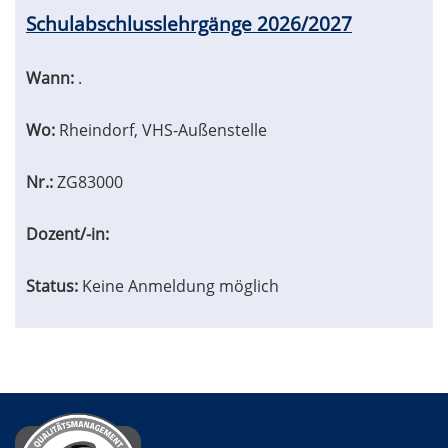
Tabellenüberschriften
Schulabschlusslehrgänge 2026/2027
können
sortiert
werden.
Wann:
.
Wo:
Rheindorf, VHS-Außenstelle
Nr.:
ZG83000
Dozent/-in:
Status:
Keine Anmeldung möglich