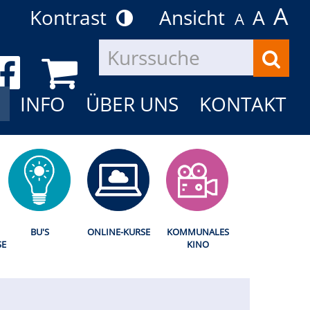
A
Kontrast
Ansicht
A
A
Kurse
suche
INFO
ÜBER UNS
KONTAKT
BU'S
ONLINE-KURSE
KOMMUNALES
SE
KINO