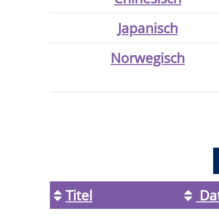
Japanisch
Norwegisch
Seite
1
von
5
Titel
Da
Kursübersicht.