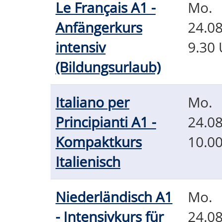
Le Français A1 -
Mo.
Tabellenüberschriften
Anfängerkurs
24.08
können
intensiv
9.30 
sortiert
(Bildungsurlaub)
werden.
Italiano per
Mo.
Principianti A1 -
24.08
Kompaktkurs
10.0
Italienisch
Niederländisch A1
Mo.
- Intensivkurs für
24.08