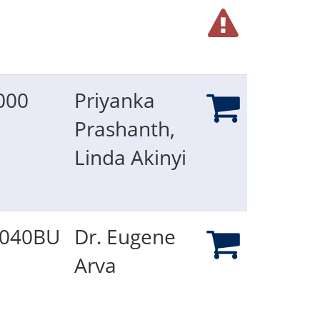
000
Priyanka
Prashanth,
Linda Akinyi
040BU
Dr. Eugene
Arva