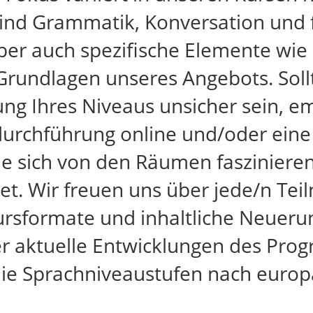
ind Grammatik, Konversation und f
ber auch spezifische Elemente wie
Grundlagen unseres Angebots. Sollt
ung Ihres Niveaus unsicher sein, e
durchführung online und/oder ein
Sie sich von den Räumen fasziniere
t. Wir freuen uns über jede/n Tei
Kursformate und inhaltliche Neueru
r aktuelle Entwicklungen des Prog
r die Sprachniveaustufen nach eur