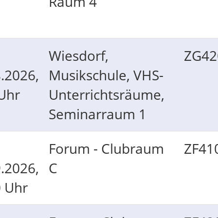
Raum 4
Wiesdorf,
ZG42
.2026,
Musikschule, VHS-
Uhr
Unterrichtsräume,
Seminarraum 1
Forum - Clubraum
ZF41
.2026,
C
0 Uhr