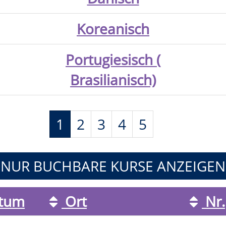
Koreanisch
Portugiesisch (
Brasilianisch)
Seiten
1
2
3
4
5
blättern
NUR BUCHBARE
KURSE ANZEIGEN
tum
Ort
Nr.