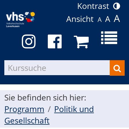
Kontrast
A
Ansicht
A
A
Menü
aufkla
Kurs
such
Sie befinden sich hier:
Programm
Politik und
Gesellschaft