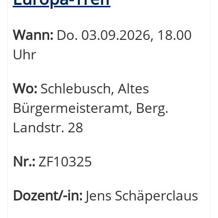
Tabellenüberschriften
können
Wann:
Do.
03.09.2026, 18.00
sortiert
Uhr
werden.
Wo:
Schlebusch, Altes
Bürgermeisteramt, Berg.
Landstr. 28
Nr.:
ZF10325
Dozent/-in:
Jens Schäperclaus