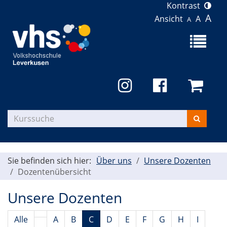
Kontrast
A
Ansicht
A
A
Menü
aufklapp
Kurse
suchen
Sie befinden sich hier:
Über uns
Unsere Dozenten
Dozentenübersicht
Unsere Dozenten
Alle
A
B
C
D
E
F
G
H
I