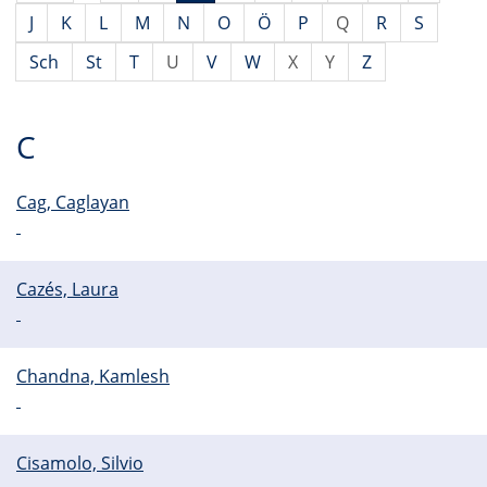
J
K
L
M
N
O
Ö
P
Q
R
S
Sch
St
T
U
V
W
X
Y
Z
C
Cag, Caglayan
Cazés, Laura
Chandna, Kamlesh
Cisamolo, Silvio