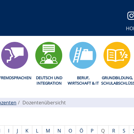
HO
FREMDSPRACHEN
DEUTSCH UND
BERUF,
GRUNDBILDUNG,
INTEGRATION
WIRTSCHAFT & IT
SCHULABSCHLÜS
ozenten
Dozentenübersicht
H
I
J
K
L
M
N
O
Ö
P
Q
R
S