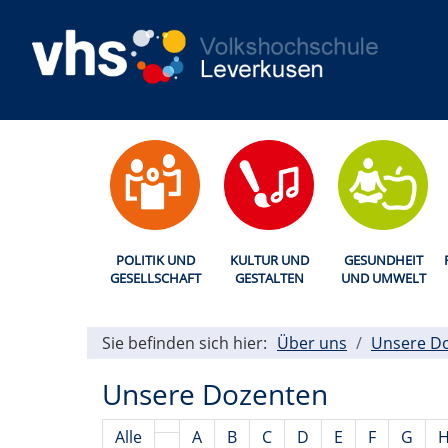
POLITIK UND
KULTUR UND
GESUNDHEIT
GESELLSCHAFT
GESTALTEN
UND UMWELT
Sie befinden sich hier:
Über uns
Unsere D
Unsere Dozenten
Alle
A
B
C
D
E
F
G