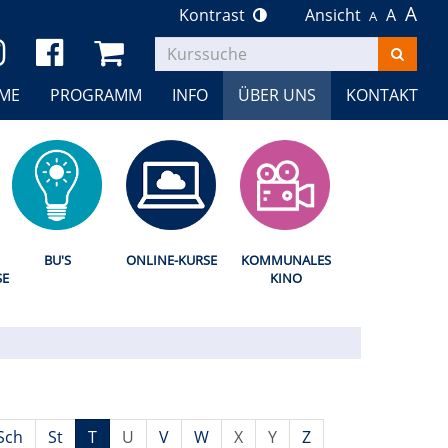
A
Kontrast
Ansicht
A
A
Kurse
suchen
ME
PROGRAMM
INFO
ÜBER UNS
KONTAKT
BU'S
ONLINE-KURSE
KOMMUNALES
SE
KINO
Sch
St
T
U
V
W
X
Y
Z