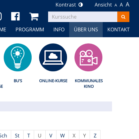
A
Kontrast
Ansicht
A
A
Kurse
suchen
ME
PROGRAMM
INFO
ÜBER UNS
KONTAKT
BU'S
ONLINE-KURSE
KOMMUNALES
SE
KINO
Sch
St
T
U
V
W
X
Y
Z