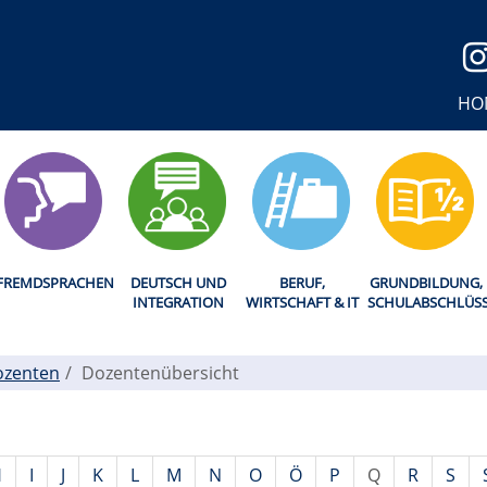
HO
FREMDSPRACHEN
DEUTSCH UND
BERUF,
GRUNDBILDUNG,
INTEGRATION
WIRTSCHAFT & IT
SCHULABSCHLÜS
ozenten
Dozentenübersicht
H
I
J
K
L
M
N
O
Ö
P
Q
R
S