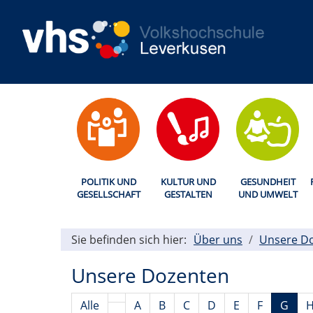
POLITIK UND
KULTUR UND
GESUNDHEIT
GESELLSCHAFT
GESTALTEN
UND UMWELT
Sie befinden sich hier:
Über uns
Unsere D
Unsere Dozenten
Alle
A
B
C
D
E
F
G