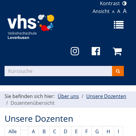
Kontrast
A
Ansicht
A
A
Menü
aufklapp
Kurse
suchen
Sie befinden sich hier:
Über uns
Unsere Dozenten
Dozentenübersicht
Unsere Dozenten
Alle
A
B
C
D
E
F
G
H
I