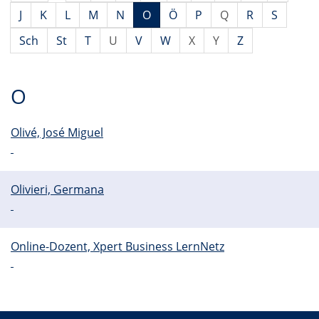
J
K
L
M
N
O
Ö
P
Q
R
S
Sch
St
T
U
V
W
X
Y
Z
O
Olivé, José Miguel
Olivieri, Germana
Online-Dozent, Xpert Business LernNetz