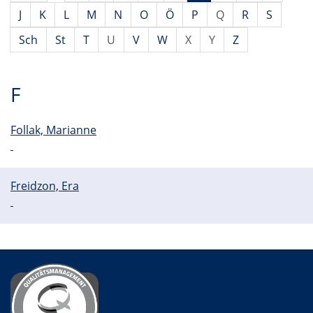
J
K
L
M
N
O
Ö
P
Q
R
S
Sch
St
T
U
V
W
X
Y
Z
F
Follak, Marianne
Freidzon, Era