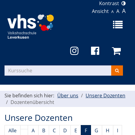
Kontrast
A
Ansicht
A
A
Menü
aufklapp
Kurse
suchen
Sie befinden sich hier:
Über uns
Unsere Dozenten
Dozentenübersicht
Unsere Dozenten
Alle
A
B
C
D
E
F
G
H
I