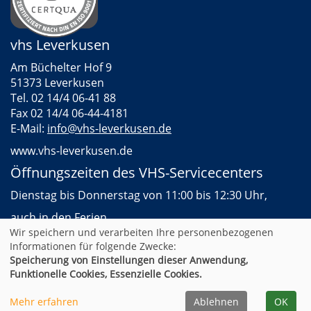
vhs Leverkusen
Am Büchelter Hof 9
51373 Leverkusen
Tel. 02 14/4 06-41 88
Fax 02 14/4 06-44-4181
E-Mail:
info@vhs-leverkusen.de
www.vhs-leverkusen.de
Öffnungszeiten des VHS-Servicecenters
Dienstag bis Donnerstag von 11:00 bis 12:30 Uhr,
auch in den Ferien
Wir speichern und verarbeiten Ihre personenbezogenen
Informationen für folgende Zwecke:
Speicherung von Einstellungen dieser Anwendung,
AGB
Impressum
Datenschutz
Widerruf
Funktionelle Cookies, Essenzielle Cookies.
Cookie Einstellungen
Mehr erfahren
Ablehnen
OK