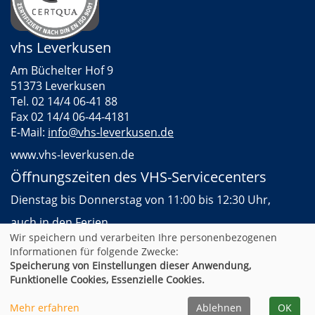
vhs Leverkusen
Am Büchelter Hof 9
51373 Leverkusen
Tel. 02 14/4 06-41 88
Fax 02 14/4 06-44-4181
E-Mail:
info@vhs-leverkusen.de
www.vhs-leverkusen.de
Öffnungszeiten des VHS-Servicecenters
Dienstag bis Donnerstag von 11:00 bis 12:30 Uhr,
auch in den Ferien
Wir speichern und verarbeiten Ihre personenbezogenen
Informationen für folgende Zwecke:
Speicherung von Einstellungen dieser Anwendung,
AGB
Impressum
Datenschutz
Widerruf
Funktionelle Cookies, Essenzielle Cookies.
Cookie Einstellungen
Mehr erfahren
Ablehnen
OK