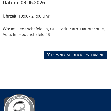
von
Datum:
03.06.2026
zum
OP,
diesen
Städt.
Kurs
Uhrzeit:
19:00 - 21:00 Uhr
Kath.
Hauptschule,
Aula
Wo:
Im Hederichsfeld 19, OP, Städt. Kath. Hauptschule,
in
Aula, Im Hederichsfeld 19
neuem
Fenster
öffnen
DOWNLOAD DER KURSTERMINE