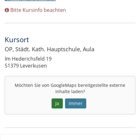
Bitte Kursinfo beachten
Kursort
OP, Städt. Kath. Hauptschule, Aula
Adresse:
Im Hederichsfeld 19
51379 Leverkusen
Möchten Sie von
GoogleMaps
bereitgestellte externe
Inhalte laden?
Ja
Immer
Google-
Maps
Karte
Termine