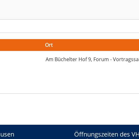
-
Ort
gssaal
Am Büchelter Hof 9, Forum - Vortragssa
r
kusen
Öffnungszeiten des V