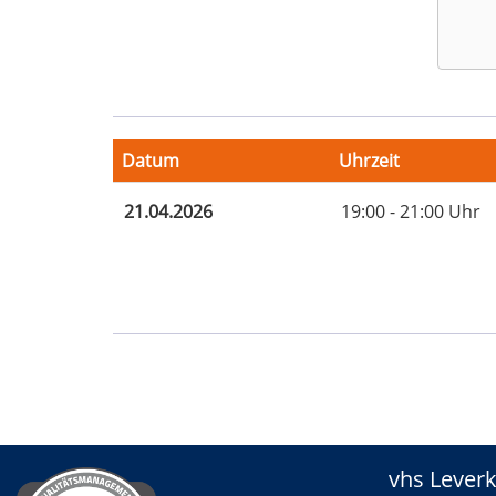
Google
Maps
Karte
Datum
Uhrzeit
von
Vortra
Termine
21.04.2026
19:00 - 21:00 Uhr
in
zum
neuem
diesen
Fenste
Kurs
öffnen
vhs Lever