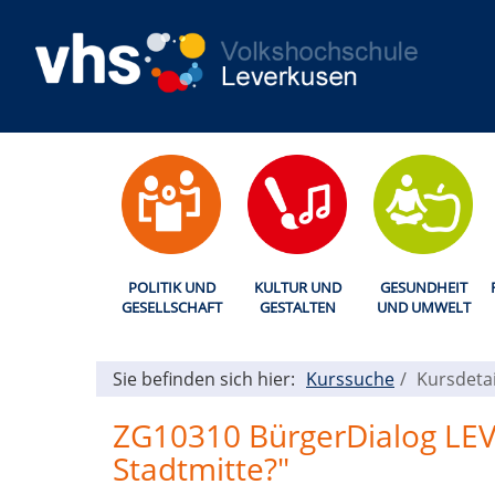
POLITIK UND
KULTUR UND
GESUNDHEIT
GESELLSCHAFT
GESTALTEN
UND UMWELT
Sie befinden sich hier:
Kurssuche
Kursdetai
ZG10310 BürgerDialog LEV: 
Stadtmitte?"