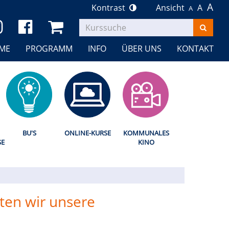
A
Kontrast
Ansicht
A
A
Kurse
suchen
ME
PROGRAMM
INFO
ÜBER UNS
KONTAKT
BU'S
ONLINE-KURSE
KOMMUNALES
SE
KINO
lten wir unsere