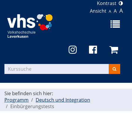
Kontrast
A
Ansicht
A
A
Menü
aufklapp
Kurse
suchen
Sie befinden sich hier:
Programm
Deutsch und Integration
Einbürgerungstests