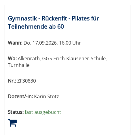
Kursübersicht.
Tabellenüberschriften
Gymnastik - Rückenfit - Pilates für
können
Teilnehmende ab 60
sortiert
werden.
Wann:
Do.
17.09.2026, 16.00 Uhr
Wo:
Alkenrath, GGS Erich-Klausener-Schule,
Turnhalle
Nr.:
ZF30830
Dozent/-in:
Karin Stotz
Status:
fast ausgebucht