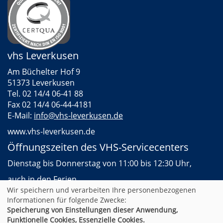
vhs Leverkusen
Am Büchelter Hof 9
51373 Leverkusen
Tel. 02 14/4 06-41 88
Fax 02 14/4 06-44-4181
E-Mail:
info@vhs-leverkusen.de
www.vhs-leverkusen.de
Öffnungszeiten des VHS-Servicecenters
Dienstag bis Donnerstag von 11:00 bis 12:30 Uhr,
auch in den Ferien
Wir speichern und verarbeiten Ihre personenbezogenen
Informationen für folgende Zwecke:
Speicherung von Einstellungen dieser Anwendung,
AGB
Impressum
Datenschutz
Widerruf
Funktionelle Cookies, Essenzielle Cookies.