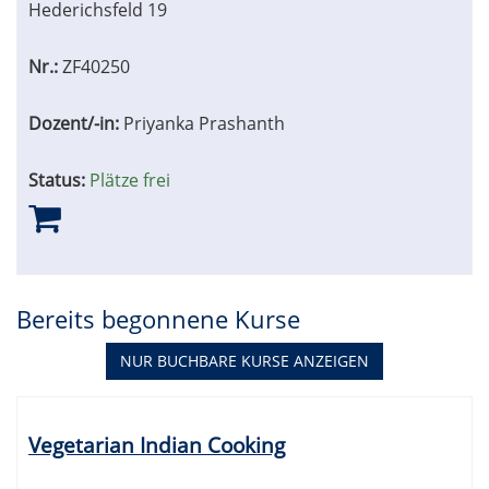
Hederichsfeld 19
Nr.:
ZF40250
Dozent/-in:
Priyanka Prashanth
Status:
Plätze frei
Bereits begonnene Kurse
NUR BUCHBARE
KURSE ANZEIGEN
Kursübersicht.
Tabellenüberschriften
Vegetarian Indian Cooking
können
sortiert