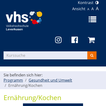
Kontrast
A
Ansicht
A
A
Menü
aufklapp
Kurse
suchen
Sie befinden sich hier:
Programm
Gesundheit und Umwelt
Ernährung/Kochen
Ernährung/Kochen