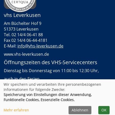
vhs Leverkusen
Am Büchelter Hof 9
51373 Leverkusen
Tel. 02 14/4 06-41 88
Fax 02 14/4 06-44-4181
E-Mail:
info@vhs-leverkusen.de
www.vhs-leverkusen.de
Öffnungszeiten des VHS-Servicecenters
Dienstag bis Donnerstag von 11:00 bis 12:30 Uhr,
auch in den Ferien
Wir speichern und verarbeiten Ihre personenbezogenen
Informationen für folgende Zwecke:
Speicherung von Einstellungen dieser Anwendung,
AGB
Impressum
Datenschutz
Widerruf
Funktionelle Cookies, Essenzielle Cookies.
Cookie Einstellungen
Mehr erfahren
Ablehnen
OK