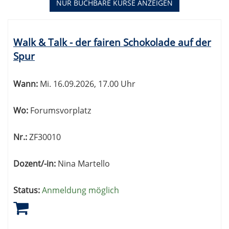
NUR BUCHBARE
KURSE ANZEIGEN
Kursübersicht.
Tabellenüberschriften
Walk & Talk - der fairen Schokolade auf der
können
Spur
sortiert
werden.
Wann:
Mi.
16.09.2026, 17.00 Uhr
Wo:
Forumsvorplatz
Nr.:
ZF30010
Dozent/-in:
Nina Martello
Status:
Anmeldung möglich