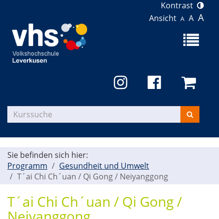
Kontrast
A
Ansicht
A
A
Menü
aufklapp
Kurse
suchen
Sie befinden sich hier:
Programm
Gesundheit und Umwelt
T´ai Chi Ch´uan / Qi Gong / Neiyanggong
T´ai Chi Ch´uan / Qi Gong /
Neiyanggong