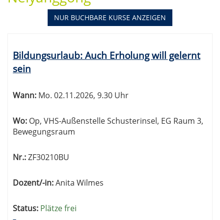
NUR BUCHBARE
KURSE ANZEIGEN
Kursübersicht.
Tabellenüberschriften
Bildungsurlaub: Auch Erholung will gelernt
können
sein
sortiert
werden.
Wann:
Mo.
02.11.2026, 9.30 Uhr
Wo:
Op, VHS-Außenstelle Schusterinsel, EG Raum 3,
Bewegungsraum
Nr.:
ZF30210BU
Dozent/-in:
Anita Wilmes
Status:
Plätze frei